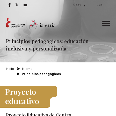
Cast
/
Eus
Principios
pedagógicos:
educación
inclusiva
y
personalizada
Inicio
Isterria
Principios pedagógicos
Proyecto
educativo
Proyecto Educativo de Centro