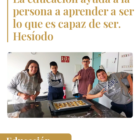
persona
a aprender a ser
lo que es capaz
de ser.
Hesíodo