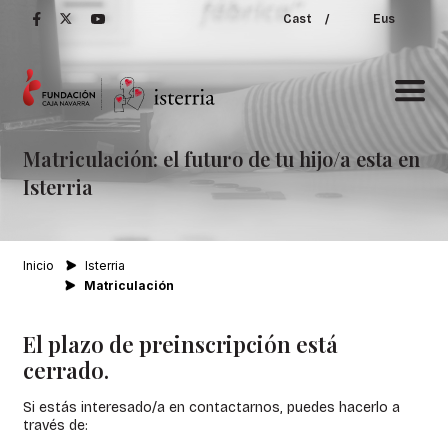
Cast
/
Eus
Matriculación:
el
futuro
de
tu
hijo/a
esta
en
Isterria
Inicio
Isterria
Matriculación
El plazo de preinscripción está
cerrado.
Si estás interesado/a en contactarnos, puedes hacerlo a
través de: