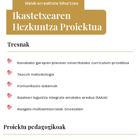
Ideiak errealitate bihurtzea
Ikastetxearen
Hezkuntza Proiektua
Tresnak
Banakako garapen-planean oinarritutako curriculum-proiektua
Teacch metodologia
Komunikazio-sistemak
Ikasleari laguntza integrala emateko eredua (MAIA)
Ikasgela multisentsorialak: Snoezelen
Proiektu pedagogikoak