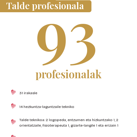
93
Talde profesionala
profesionalak
31 irakasle
14 hezkuntza-laguntzaile tekniko
Talde teknikoa: 2 logopeda, entzumen eta hizkuntzako 1, 2
orientatzaile, fisioterapeuta 1, gizarte-langile 1 eta erizain 1