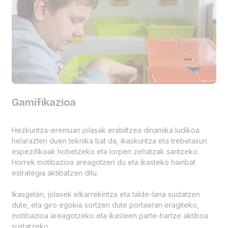
Gamifikazioa
Hezkuntza-eremuan jolasak erabiltzea dinamika ludikoa
helarazten duen teknika bat da, ikaskuntza eta trebetasun
espezifikoak hobetzeko eta lorpen zehatzak saritzeko.
Horrek motibazioa areagotzen du eta ikasteko hainbat
estrategia aktibatzen ditu.
Ikasgelan, jolasek elkarrekintza eta talde-lana sustatzen
dute, eta giro egokia sortzen dute portaeran eragiteko,
motibazioa areagotzeko eta ikasleen parte-hartze aktiboa
sustatzeko.