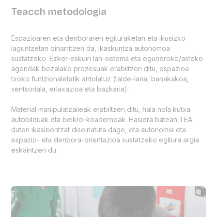
Teacch metodologia
Espazioaren eta denboraren egituraketan eta ikusizko
laguntzetan oinarritzen da, ikaskuntza autonomoa
sustatzeko. Ezker-eskuin lan-sistema eta eguneroko/asteko
agendak bezalako prozesuak erabiltzen ditu, espazioa
txoko funtzionaletatik antolatuz (talde-lana, banakakoa,
sentsoriala, erlaxazioa eta bazkaria).
Material manipulatzaileak erabiltzen ditu, hala nola kutxa
autobilduak eta belkro-koadernoak. Hasiera batean TEA
duten ikasleentzat diseinatuta dago, eta autonomia eta
espazio- eta denbora-orientazioa sustatzeko egitura argia
eskaintzen du.