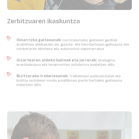
Zerbitzuaren ikaskuntza
Oinarrizko gaitasunak:
curriculumeko gaitasun guztiak
erabiltzea aktibatzen du, gizarte- eta herritartasun-gaitasuna eta
norberaren ekimena eta autonomia azpimarratuz.
Gizartearen aldeko balioak eta jarrerak:
ahalegina,
erantzukizuna eta konpromiso solidarioa sustatzen ditu.
Bizitzarako trebetasunak:
Trebetasun psikosozialak eta
bizitza sozialean modu positiboan parte hartzeko gaitasuna
indartzen ditu.