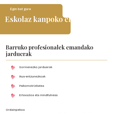
Egin bat gure
Eskolaz kanpoko ekintzekin
Barruko profesionalek emandako
jarduerak
Sormenezko jarduerak
Ikus-entzunezkoak
Psikomotrizitatea
Erlaxazioa eta mindfulness
Ordainpekoa