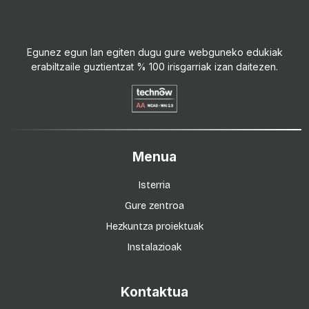
Egunez egun lan egiten dugu gure webguneko edukiak
erabiltzaile guztientzat % 100 irisgarriak izan daitezen.
Menua
Isterria
Gure zentroa
Hezkuntza proiektuak
Instalazioak
Kontaktua