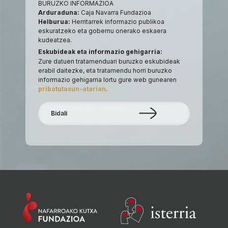
BURUZKO INFORMAZIOA
Arduraduna:
Caja Navarra Fundazioa
Helburua:
Herritarrek informazio publikoa
eskuratzeko eta gobernu onerako eskaera
kudeatzea.
Eskubideak eta informazio gehigarria:
Zure datuen tratamenduari buruzko eskubideak
erabil daitezke, eta tratamendu horri buruzko
informazio gehigarria lortu gure web gunearen
pribatutasun-atarian
.
Bidali