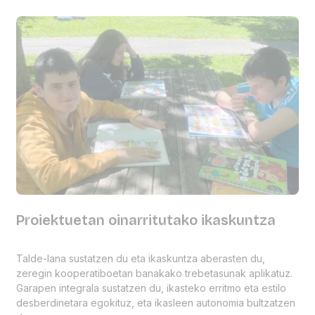
Proiektuetan oinarritutako ikaskuntza
Talde-lana sustatzen du eta ikaskuntza aberasten du,
zeregin kooperatiboetan banakako trebetasunak aplikatuz.
Garapen integrala sustatzen du, ikasteko erritmo eta estilo
desberdinetara egokituz, eta ikasleen autonomia bultzatzen