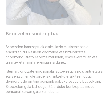
Snoezelen kontzeptua
Snoezelen kontzeptuak estimulazio multisentsoriala
erabiltzen du ikasleen ongizatea eta bizi-kalitatea
hobetzeko, areto espezializatuetan, eskola-eremuan eta
gizarte- eta familia-eremuan jardunez.
Isterrian, ongizate emozionala, autoerregulazioa, antsietatea
eta zentzumen-desordenak lantzeko erabiltzen dugu,
denbora edo erritmo aginterik gabeko espazio bat eskainiz.
Snoezelen gela bat dugu, 24 orduko kontzeptua modu
pertsonalizatuan garatzen duena.