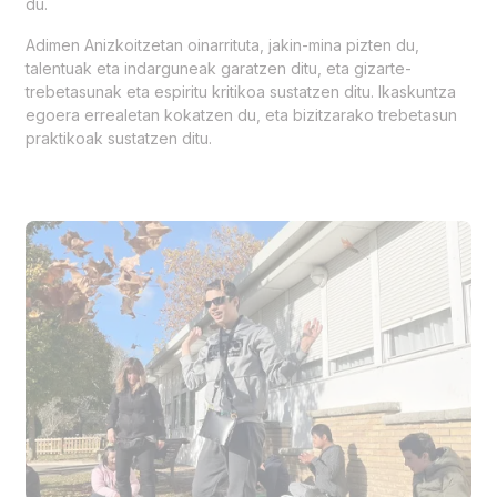
du.
Adimen Anizkoitzetan oinarrituta, jakin-mina pizten du,
talentuak eta indarguneak garatzen ditu, eta gizarte-
trebetasunak eta espiritu kritikoa sustatzen ditu. Ikaskuntza
egoera errealetan kokatzen du, eta bizitzarako trebetasun
praktikoak sustatzen ditu.