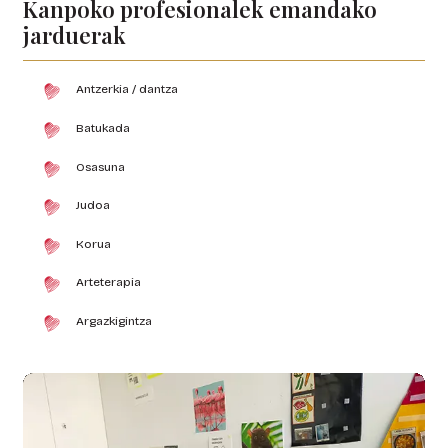
Kanpoko profesionalek emandako
jarduerak
Antzerkia / dantza
Batukada
Osasuna
Judoa
Korua
Arteterapia
Argazkigintza