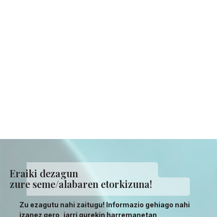
Eraiki dezagun
zure seme/alabaren etorkizuna!
Zu ezagutu nahi zaitugu! Informazio gehiago nahi
izanez gero, jarri gurekin harremanetan