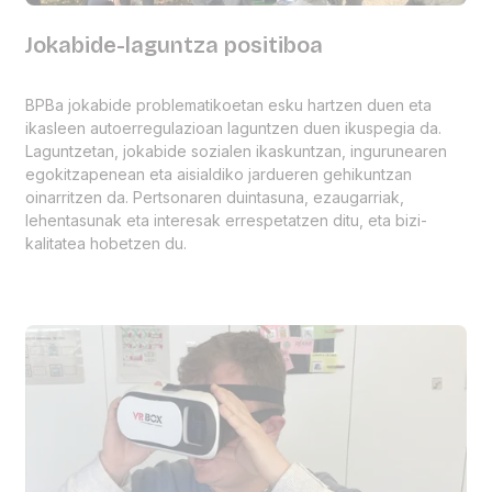
Jokabide-laguntza positiboa
BPBa jokabide problematikoetan esku hartzen duen eta
ikasleen autoerregulazioan laguntzen duen ikuspegia da.
Laguntzetan, jokabide sozialen ikaskuntzan, ingurunearen
egokitzapenean eta aisialdiko jardueren gehikuntzan
oinarritzen da. Pertsonaren duintasuna, ezaugarriak,
lehentasunak eta interesak errespetatzen ditu, eta bizi-
kalitatea hobetzen du.