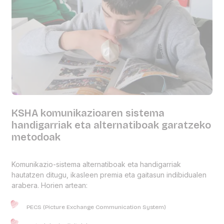
KSHA komunikazioaren sistema
handigarriak eta alternatiboak garatzeko
metodoak
Komunikazio-sistema alternatiboak eta handigarriak
hautatzen ditugu, ikasleen premia eta gaitasun indibidualen
arabera. Horien artean:
PECS (Picture Exchange Communication System)