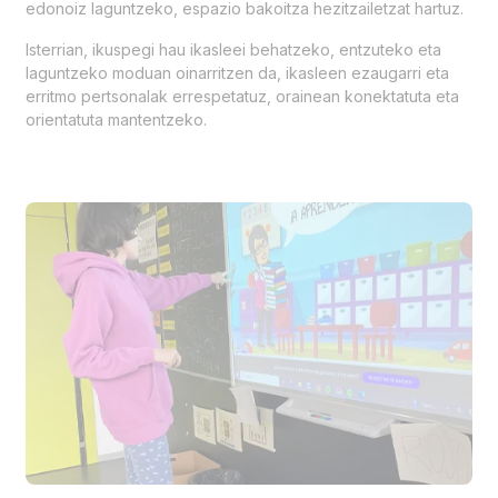
edonoiz laguntzeko, espazio bakoitza hezitzailetzat hartuz.
Isterrian, ikuspegi hau ikasleei behatzeko, entzuteko eta
laguntzeko moduan oinarritzen da, ikasleen ezaugarri eta
erritmo pertsonalak errespetatuz, orainean konektatuta eta
orientatuta mantentzeko.