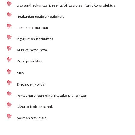
Osasun-hezkuntza. Desentsibilizazio sanitarioko proiektua
Hezkuntza sozioemozionala
Eskola solidarioak
Ingurumen-hezkuntza
Musika-hezkuntza
Kirol-proiektua
ABP
Emozioen korua
Pertsonarengan oinarritutako plangintza
Gizarte-trebetasunak
Adimen artifiziala