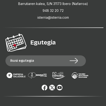
Barrutiaren kalea, S/N 31173 Ibero (Nafarroa)
948 32 20 72
isterria@isterria.com
Egutegia
Ikusi egutegia