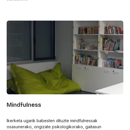
Mindfulness
Ikerketa ugarik babesten dituzte mindfulnessak
osasunerako, ongizate psikologikorako, gaitasun