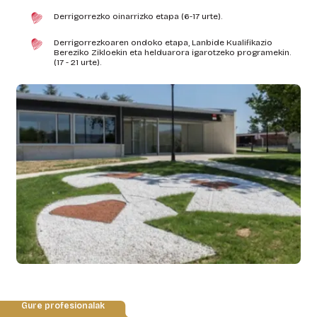
Derrigorrezko oinarrizko etapa (6-17 urte).
Derrigorrezkoaren ondoko etapa, Lanbide Kualifikazio
Bereziko Zikloekin eta helduarora igarotzeko programekin.
(17 - 21 urte).
Gure profesionalak