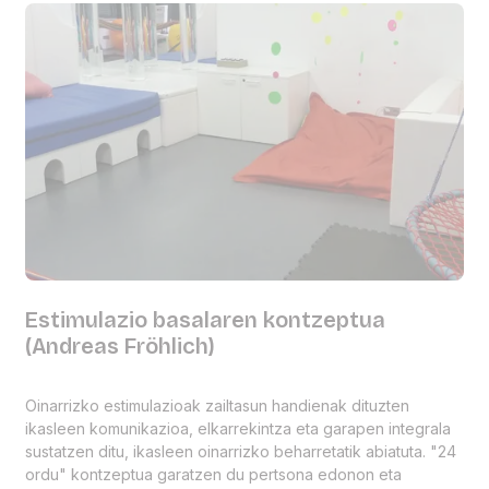
Estimulazio basalaren kontzeptua
(Andreas Fröhlich)
Oinarrizko estimulazioak zailtasun handienak dituzten
ikasleen komunikazioa, elkarrekintza eta garapen integrala
sustatzen ditu, ikasleen oinarrizko beharretatik abiatuta. "24
ordu" kontzeptua garatzen du pertsona edonon eta