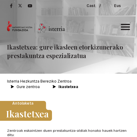
Cast
/
Eus
Ikastetxea:
gure
ikasleen
etorkizunerako
prestakuntza
espezializatua
Isterria Hezkuntza Bereziko Zentroa
Gure zentroa
Ikastetxea
Antolaketa
Ikastetxea
Zentroak eskaintzen duen prestakuntza-aldiak honako hauek hartzen
ditu: