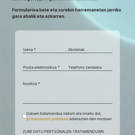
Formularioa bete eta zurekin harremanetan jarriko
gara ahalik eta azkarren.
Datuen tratamendua irakurri eta onartu dut,
pribatutasun politikan
adierazten den moduan.
ZURE DATU PERTSONALEN TRATAMENDUARI