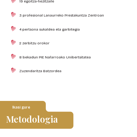
19 egoitza-hezitzaile
3 profesional Lanaurreko Prestakuntza Zentroan
4 pertsona sukaldea eta garbitegia
2 zerbitzu orokor
8 bekadun PIE Nafarroako Unibertsitatea
Zuzendaritza Batzordea
Ikasi gure
Metodologia