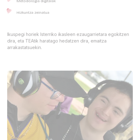
Metodologia digitalak
Hizkuntza zeinatua
Ikuspegi horiek Isterriko ikasleen ezaugarrietara egokitzen
dira, eta TEAtik haratago hedatzen dira, emaitza
arrakastatsuekin.