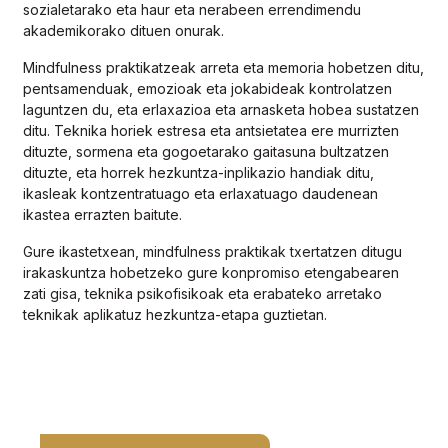
sozialetarako eta haur eta nerabeen errendimendu
akademikorako dituen onurak.
Mindfulness praktikatzeak arreta eta memoria hobetzen ditu,
pentsamenduak, emozioak eta jokabideak kontrolatzen
laguntzen du, eta erlaxazioa eta arnasketa hobea sustatzen
ditu. Teknika horiek estresa eta antsietatea ere murrizten
dituzte, sormena eta gogoetarako gaitasuna bultzatzen
dituzte, eta horrek hezkuntza-inplikazio handiak ditu,
ikasleak kontzentratuago eta erlaxatuago daudenean
ikastea errazten baitute.
Gure ikastetxean, mindfulness praktikak txertatzen ditugu
irakaskuntza hobetzeko gure konpromiso etengabearen
zati gisa, teknika psikofisikoak eta erabateko arretako
teknikak aplikatuz hezkuntza-etapa guztietan.