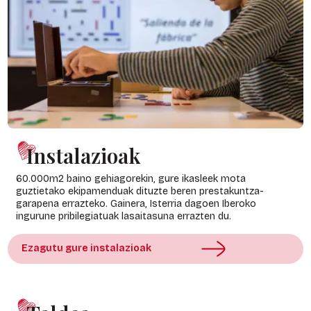
Instalazioak
60.000m2 baino gehiagorekin, gure ikasleek mota
guztietako ekipamenduak dituzte beren prestakuntza-
garapena errazteko. Gainera, Isterria dagoen Iberoko
ingurune pribilegiatuak lasaitasuna errazten du.
Ezagutu gure instalazioak