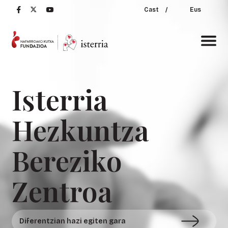
Cast
/
Eus
Isterria
Hezkuntza
Bereziko
Zentroa
Diferentzian hazi egiten gara