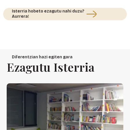
Isterria hobeto ezagutu nahi duzu?
Aurrera!
Diferentzian hazi egiten gara
Ezagutu Isterria