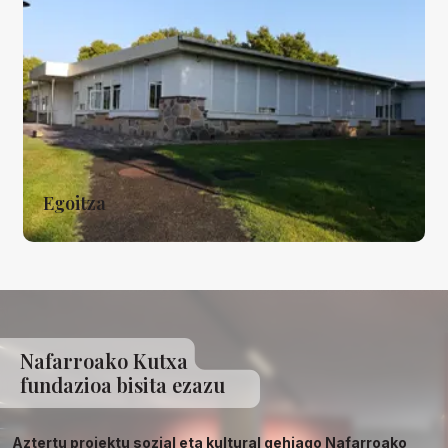
Egoitza
Nafarroako Kutxa
fundazioa bisita ezazu
Aztertu proiektu sozial eta kultural gehiago Nafarroako