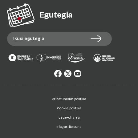
Egutegia
Ikusi egutegia
Pribatutasun politika
Cookie politika
Lege-oharra
Irisgarritasuna