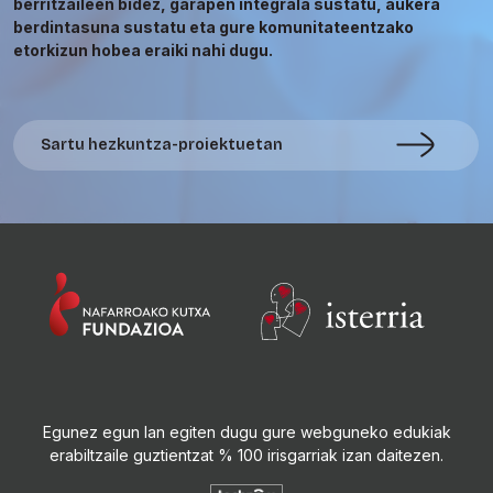
berritzaileen bidez, garapen integrala sustatu, aukera
berdintasuna sustatu eta gure komunitateentzako
etorkizun hobea eraiki nahi dugu.
Sartu hezkuntza-proiektuetan
Egunez egun lan egiten dugu gure webguneko edukiak
erabiltzaile guztientzat % 100 irisgarriak izan daitezen.