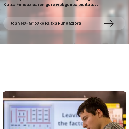
Kutxa Fundazioaren gure webgunea bisitatuz.
Joan Nafarroako Kutxa Fundaziora
Ezagutu gaitzazu
Ekipoa eta instalazioak