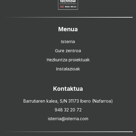
Menua
Isterria
Gure zentroa
Hezkuntza proiektuak
Instalazioak
Kontaktua
Barrutiaren kalea, S/N 31173 Ibero (Nafarroa)
948 32 20 72
isterria@isterria.com