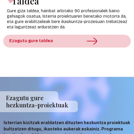
Taldea
Gure giza taldea, hainbat arlotako 90 profesionalek baino
gehiagok osatua, Isterria proiektuaren benetako motorra da,
eta gure erabiltzaileak bere ikaskuntza-prozesuan trebatzeaz
eta laguntzeaz arduratzen da.
Ezagutu gure taldea
Ezagutu gure
hezkuntza-proiektuak
Isterrian bizitzak eraldatzen dituzten hezkuntza proiektuak
bultzatzen ditugu, ikasteko aukerak eskainiz. Programa