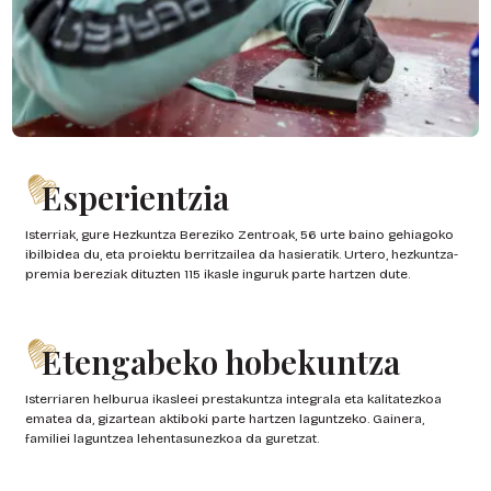
Esperientzia
Isterriak, gure Hezkuntza Bereziko Zentroak, 56 urte baino gehiagoko
ibilbidea du, eta proiektu berritzailea da hasieratik. Urtero, hezkuntza-
premia bereziak dituzten 115 ikasle inguruk parte hartzen dute.
Etengabeko hobekuntza
Isterriaren helburua ikasleei prestakuntza integrala eta kalitatezkoa
ematea da, gizartean aktiboki parte hartzen laguntzeko. Gainera,
familiei laguntzea lehentasunezkoa da guretzat.