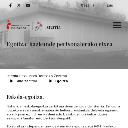
Cast
/
Eus
Egoitza:
hazkunde
pertsonalerako
etxea
Isterria Hezkuntza Bereziko Zentroa
Gure zentroa
Egoitza
Eskola-egoitza.
Nafarroan eskola-egoitza zerbitzua duen zentroa da Isterria. Zentrora
joateko erraztasunak ematea du helburu, distantzia dela-eta egunero
etxetik joan ezin diren ikasleei edo baliabide hori behar duten
ezaugarri familiar edo pertsonalengatik.
Etxebizitza independenteek osatzen dute egoitza, eta 6-7-8 ikasleko