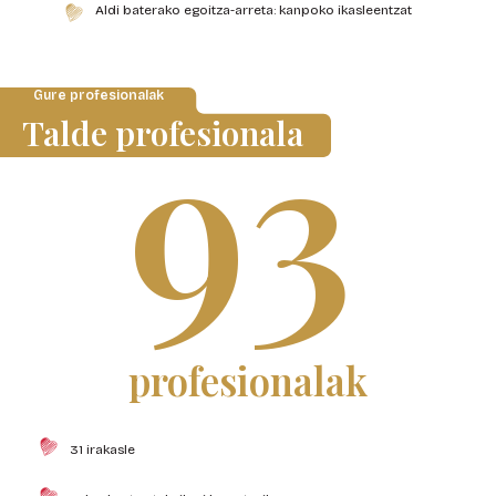
Aldi baterako egoitza-arreta: kanpoko ikasleentzat
93
Gure profesionalak
Talde profesionala
profesionalak
31 irakasle