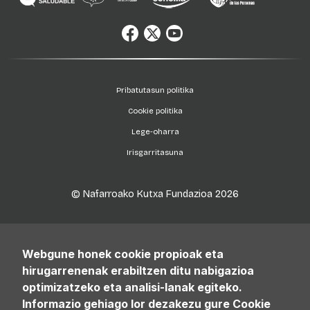
Pribatutasun politika
Cookie politika
Lege-oharra
Irisgarritasuna
© Nafarroako Kutxa Fundazioa
2026
Webgune honek cookie propioak eta
hirugarrenenak erabiltzen ditu nabigazioa
optimizatzeko eta analisi-lanak egiteko.
Informazio gehiago lor dezakezu gure Cookie