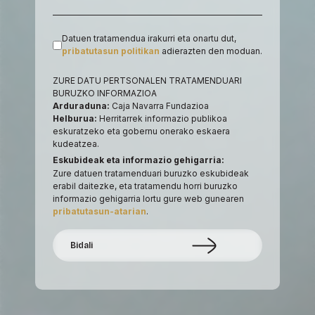
Datuen tratamendua irakurri eta onartu dut,
pribatutasun politikan
adierazten den moduan.
ZURE DATU PERTSONALEN TRATAMENDUARI
BURUZKO INFORMAZIOA
Arduraduna:
Caja Navarra Fundazioa
Helburua:
Herritarrek informazio publikoa
eskuratzeko eta gobernu onerako eskaera
kudeatzea.
Eskubideak eta informazio gehigarria:
Zure datuen tratamenduari buruzko eskubideak
erabil daitezke, eta tratamendu horri buruzko
informazio gehigarria lortu gure web gunearen
pribatutasun-atarian
.
Bidali