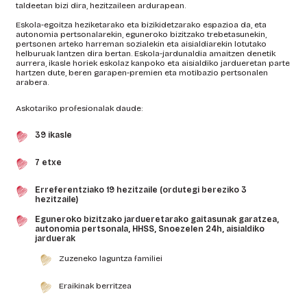
taldeetan bizi dira, hezitzaileen ardurapean.
Eskola-egoitza heziketarako eta bizikidetzarako espazioa da, eta
autonomia pertsonalarekin, eguneroko bizitzako trebetasunekin,
pertsonen arteko harreman sozialekin eta aisialdiarekin lotutako
helburuak lantzen dira bertan. Eskola-jardunaldia amaitzen denetik
aurrera, ikasle horiek eskolaz kanpoko eta aisialdiko jardueretan parte
hartzen dute, beren garapen-premien eta motibazio pertsonalen
arabera.
Askotariko profesionalak daude:
39 ikasle
7 etxe
Erreferentziako 19 hezitzaile (ordutegi bereziko 3
hezitzaile)
Eguneroko bizitzako jardueretarako gaitasunak garatzea,
autonomia pertsonala, HHSS, Snoezelen 24h, aisialdiko
jarduerak
Zuzeneko laguntza familiei
Eraikinak berritzea