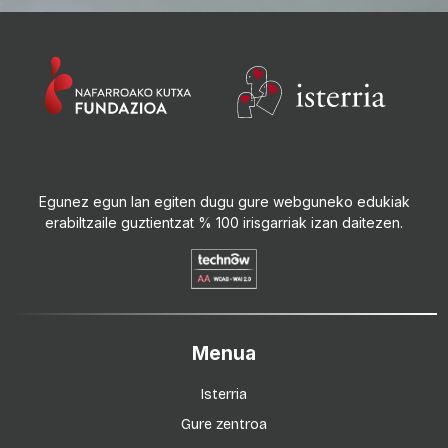
Egunez egun lan egiten dugu gure webguneko edukiak
erabiltzaile guztientzat % 100 irisgarriak izan daitezen.
Menua
Isterria
Gure zentroa