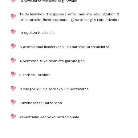
14 hezkuntza-teknikari laguntzaile
Talde teknikoa: 2 logopeda, entzumen eta hizkuntzako 1, 2
orientatzaile, fisioterapeuta 1, gizarte-langile 1 eta erizain 1
19 egoitza-hezitzaile
3 profesional ikastetxean Lan aurreko prestakuntza
4 pertsona sukaldean eta garbitegian
2 zerbitzu orokor
8 oilagor PIE Nafarroako Unibertsitatea
Zuzendaritza Batzordea
Psikiatriako kanpoko profesionala