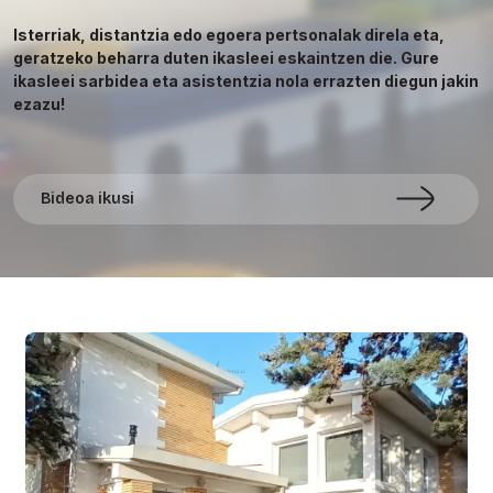
Isterriak, distantzia edo egoera pertsonalak direla eta,
geratzeko beharra duten ikasleei eskaintzen die. Gure
ikasleei sarbidea eta asistentzia nola errazten diegun jakin
ezazu!
Bideoa ikusi