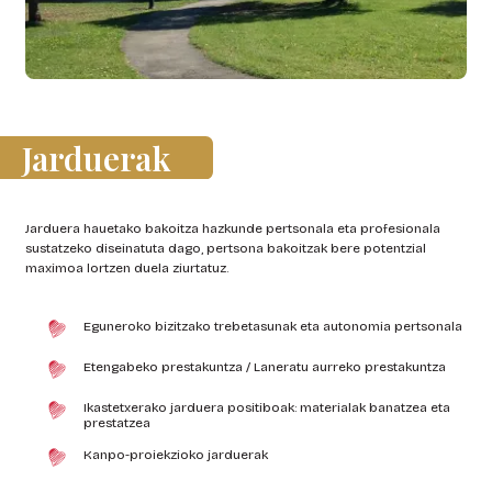
Jarduerak
Jarduera hauetako bakoitza hazkunde pertsonala eta profesionala
sustatzeko diseinatuta dago, pertsona bakoitzak bere potentzial
maximoa lortzen duela ziurtatuz.
Eguneroko bizitzako trebetasunak eta autonomia pertsonala
Etengabeko prestakuntza / Laneratu aurreko prestakuntza
Ikastetxerako jarduera positiboak: materialak banatzea eta
prestatzea
Kanpo-proiekzioko jarduerak