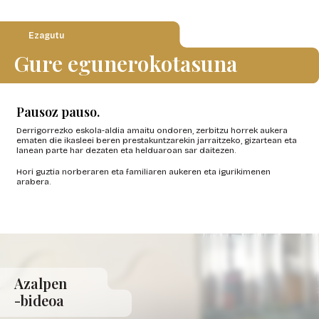
Ezagutu
Gure egunerokotasuna
Pausoz pauso.
Derrigorrezko eskola-aldia amaitu ondoren, zerbitzu horrek aukera
ematen die ikasleei beren prestakuntzarekin jarraitzeko, gizartean eta
lanean parte har dezaten eta helduaroan sar daitezen.
Hori guztia norberaren eta familiaren aukeren eta igurikimenen
arabera.
Azalpen
-bideoa