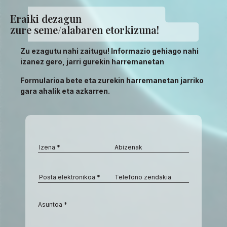
Eraiki dezagun
zure seme/alabaren etorkizuna!
Zu ezagutu nahi zaitugu! Informazio gehiago nahi
izanez gero, jarri gurekin harremanetan
Formularioa bete eta zurekin harremanetan jarriko
gara ahalik eta azkarren.