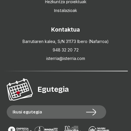
Hezkuntza proiektuak
Instalazioak
Kontaktua
Barrutiaren kalea, S/N 31173 Ibero (Nafarroa)
948 32 20 72
isterria@isterria.com
Egutegia
Ikusi egutegia